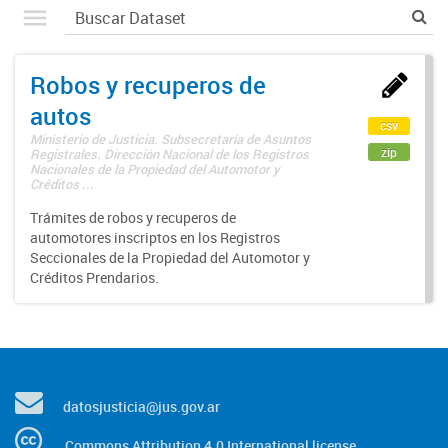
Robos y recuperos de
autos
csv
Ministerio de Justicia. Subsecretaría de Asuntos
zip
Registrales. Dirección Nacional de los Registros
Nacionales de la Propiedad del Automotor y
Créditos ...
Trámites de robos y recuperos de
automotores inscriptos en los Registros
Seccionales de la Propiedad del Automotor y
Créditos Prendarios.
datosjusticia@jus.gov.ar
Commons Attribution 4.0 International license