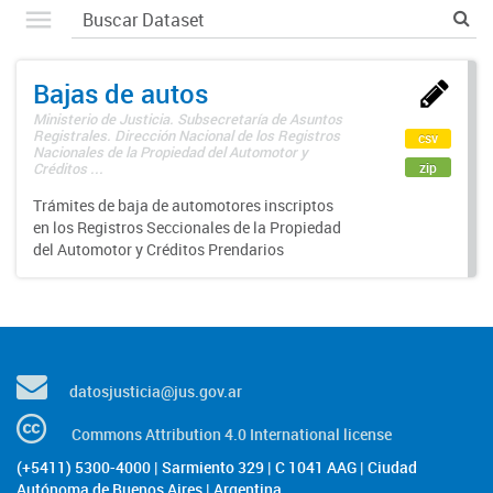
Bajas de autos
Ministerio de Justicia. Subsecretaría de Asuntos
Registrales. Dirección Nacional de los Registros
csv
Nacionales de la Propiedad del Automotor y
zip
Créditos ...
Trámites de baja de automotores inscriptos
en los Registros Seccionales de la Propiedad
del Automotor y Créditos Prendarios
datosjusticia@jus.gov.ar
Commons Attribution 4.0 International license
(+5411) 5300-4000 | Sarmiento 329 | C 1041 AAG | Ciudad
Autónoma de Buenos Aires | Argentina