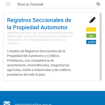
Registros Seccionales de
la Propiedad Automotor
csv
Ministerio de Justicia. Subsecretaría de Asuntos
zip
Registrales. Dirección Nacional de los Registros
Nacionales de la Propiedad del Automotor y
gráfico
Créditos ...
Listados de Registros Seccionales de la
Propiedad del Automotor y Créditos
Prendarios, con competencia en
automotores, motovehículos, maquinarias
agrícolas, viales e industriales y de créditos
prendarios de todo el país.
datosjusticia@jus.gov.ar