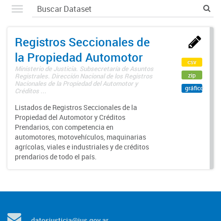
Registros Seccionales de
la Propiedad Automotor
csv
Ministerio de Justicia. Subsecretaría de Asuntos
zip
Registrales. Dirección Nacional de los Registros
Nacionales de la Propiedad del Automotor y
gráfico
Créditos ...
Listados de Registros Seccionales de la
Propiedad del Automotor y Créditos
Prendarios, con competencia en
automotores, motovehículos, maquinarias
agrícolas, viales e industriales y de créditos
prendarios de todo el país.
datosjusticia@jus.gov.ar