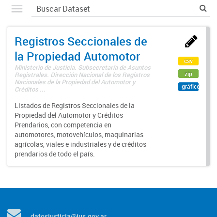
Registros Seccionales de
la Propiedad Automotor
csv
Ministerio de Justicia. Subsecretaría de Asuntos
zip
Registrales. Dirección Nacional de los Registros
Nacionales de la Propiedad del Automotor y
gráfico
Créditos ...
Listados de Registros Seccionales de la
Propiedad del Automotor y Créditos
Prendarios, con competencia en
automotores, motovehículos, maquinarias
agrícolas, viales e industriales y de créditos
prendarios de todo el país.
datosjusticia@jus.gov.ar