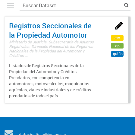
Registros Seccionales de
la Propiedad Automotor
csv
Ministerio de Justicia. Subsecretaría de Asuntos
zip
Registrales. Dirección Nacional de los Registros
Nacionales de la Propiedad del Automotor y
gráfico
Créditos ...
Listados de Registros Seccionales de la
Propiedad del Automotor y Créditos
Prendarios, con competencia en
automotores, motovehículos, maquinarias
agrícolas, viales e industriales y de créditos
prendarios de todo el país.
datosjusticia@jus.gov.ar