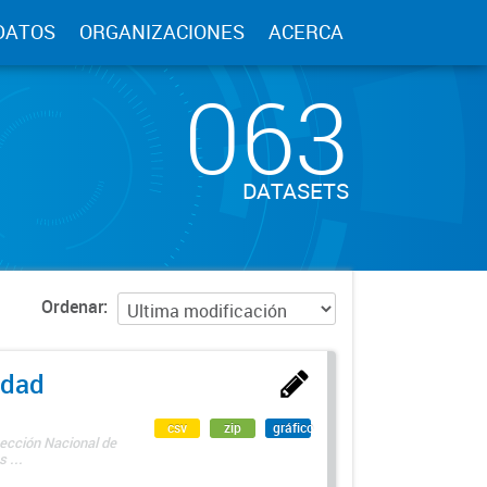
DATOS
ORGANIZACIONES
ACERCA
063
DATASETS
Ordenar
edad
csv
zip
gráfico
rección Nacional de
 ...