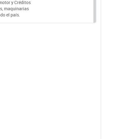
motor y Créditos
s, maquinarias
do el país.