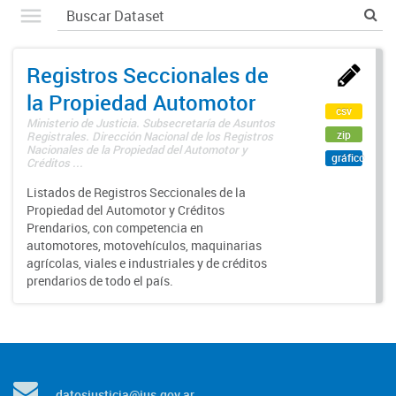
Registros Seccionales de
la Propiedad Automotor
csv
Ministerio de Justicia. Subsecretaría de Asuntos
zip
Registrales. Dirección Nacional de los Registros
Nacionales de la Propiedad del Automotor y
gráfico
Créditos ...
Listados de Registros Seccionales de la
Propiedad del Automotor y Créditos
Prendarios, con competencia en
automotores, motovehículos, maquinarias
agrícolas, viales e industriales y de créditos
prendarios de todo el país.
datosjusticia@jus.gov.ar