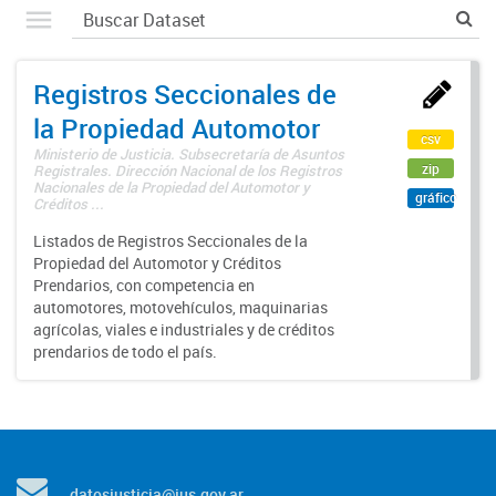
Registros Seccionales de
la Propiedad Automotor
csv
Ministerio de Justicia. Subsecretaría de Asuntos
zip
Registrales. Dirección Nacional de los Registros
Nacionales de la Propiedad del Automotor y
gráfico
Créditos ...
Listados de Registros Seccionales de la
Propiedad del Automotor y Créditos
Prendarios, con competencia en
automotores, motovehículos, maquinarias
agrícolas, viales e industriales y de créditos
prendarios de todo el país.
datosjusticia@jus.gov.ar