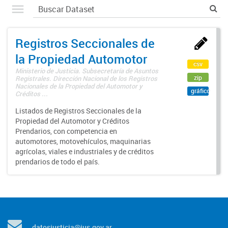
Registros Seccionales de
la Propiedad Automotor
csv
Ministerio de Justicia. Subsecretaría de Asuntos
zip
Registrales. Dirección Nacional de los Registros
Nacionales de la Propiedad del Automotor y
gráfico
Créditos ...
Listados de Registros Seccionales de la
Propiedad del Automotor y Créditos
Prendarios, con competencia en
automotores, motovehículos, maquinarias
agrícolas, viales e industriales y de créditos
prendarios de todo el país.
datosjusticia@jus.gov.ar