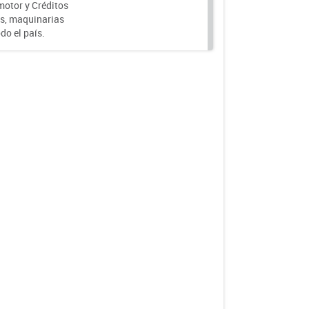
motor y Créditos
s, maquinarias
do el país.