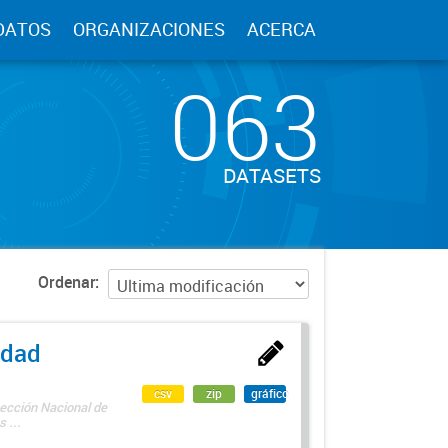
DATOS
ORGANIZACIONES
ACERCA
063
DATASETS
Ordenar
edad
csv
zip
gráfico
rección Nacional de
 ...