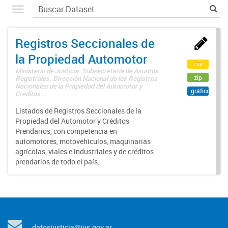
Registros Seccionales de
la Propiedad Automotor
csv
Ministerio de Justicia. Subsecretaría de Asuntos
zip
Registrales. Dirección Nacional de los Registros
Nacionales de la Propiedad del Automotor y
gráfico
Créditos ...
Listados de Registros Seccionales de la
Propiedad del Automotor y Créditos
Prendarios, con competencia en
automotores, motovehículos, maquinarias
agrícolas, viales e industriales y de créditos
prendarios de todo el país.
datosjusticia@jus.gov.ar