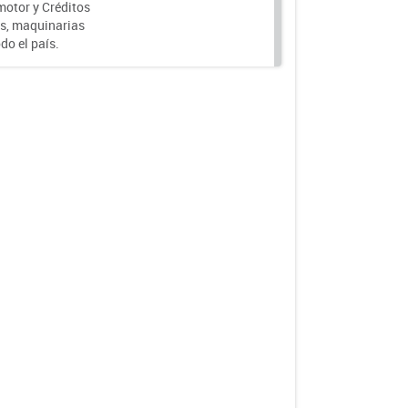
motor y Créditos
s, maquinarias
do el país.