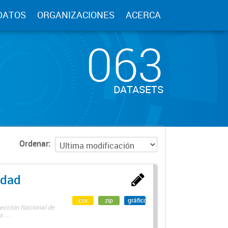
DATOS
ORGANIZACIONES
ACERCA
063
DATASETS
Ordenar
edad
csv
zip
gráfico
rección Nacional de
 ...