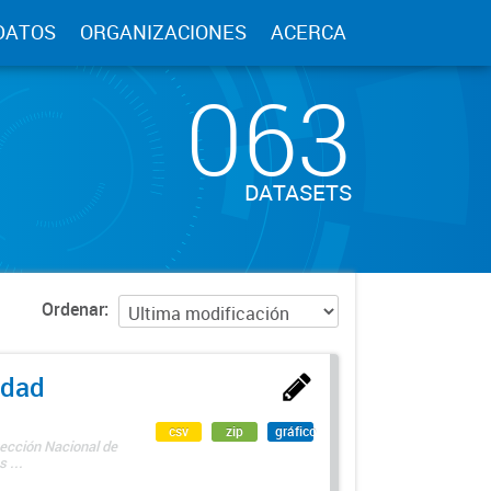
DATOS
ORGANIZACIONES
ACERCA
063
DATASETS
Ordenar
edad
csv
zip
gráfico
rección Nacional de
 ...