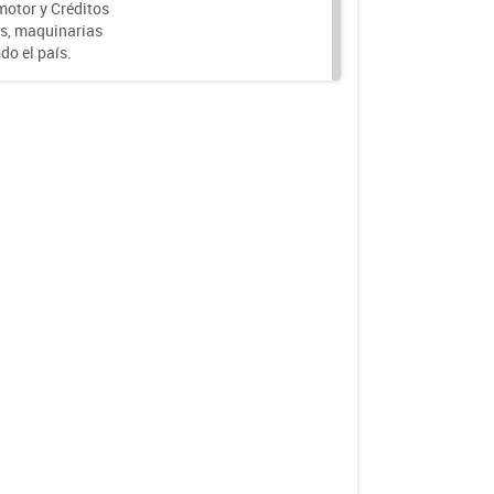
motor y Créditos
s, maquinarias
do el país.