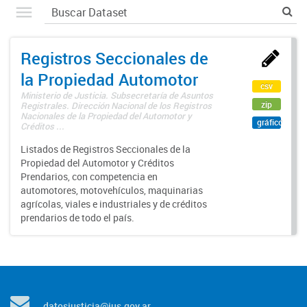
Registros Seccionales de
la Propiedad Automotor
csv
Ministerio de Justicia. Subsecretaría de Asuntos
zip
Registrales. Dirección Nacional de los Registros
Nacionales de la Propiedad del Automotor y
gráfico
Créditos ...
Listados de Registros Seccionales de la
Propiedad del Automotor y Créditos
Prendarios, con competencia en
automotores, motovehículos, maquinarias
agrícolas, viales e industriales y de créditos
prendarios de todo el país.
datosjusticia@jus.gov.ar