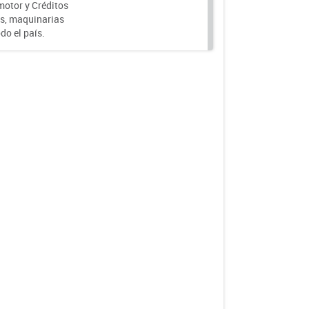
motor y Créditos
s, maquinarias
do el país.