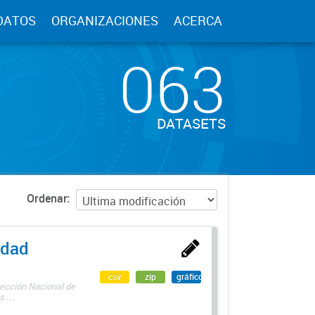
DATOS
ORGANIZACIONES
ACERCA
063
DATASETS
Ordenar
edad
csv
zip
gráfico
rección Nacional de
 ...