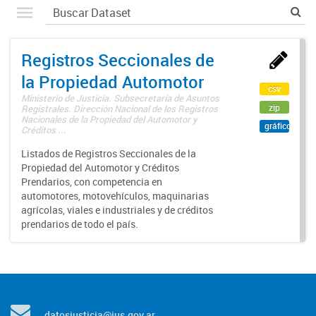
Registros Seccionales de
la Propiedad Automotor
csv
Ministerio de Justicia. Subsecretaría de Asuntos
zip
Registrales. Dirección Nacional de los Registros
Nacionales de la Propiedad del Automotor y
gráfico
Créditos ...
Listados de Registros Seccionales de la
Propiedad del Automotor y Créditos
Prendarios, con competencia en
automotores, motovehículos, maquinarias
agrícolas, viales e industriales y de créditos
prendarios de todo el país.
datosjusticia@jus.gov.ar