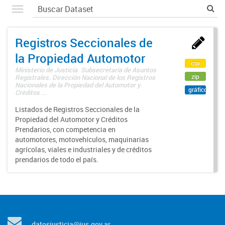
Registros Seccionales de
la Propiedad Automotor
csv
Ministerio de Justicia. Subsecretaría de Asuntos
zip
Registrales. Dirección Nacional de los Registros
Nacionales de la Propiedad del Automotor y
gráfico
Créditos ...
Listados de Registros Seccionales de la
Propiedad del Automotor y Créditos
Prendarios, con competencia en
automotores, motovehículos, maquinarias
agrícolas, viales e industriales y de créditos
prendarios de todo el país.
datosjusticia@jus.gov.ar