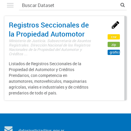
Registros Seccionales de
la Propiedad Automotor
csv
Ministerio de Justicia. Subsecretaría de Asuntos
zip
Registrales. Dirección Nacional de los Registros
Nacionales de la Propiedad del Automotor y
gráfico
Créditos ...
Listados de Registros Seccionales de la
Propiedad del Automotor y Créditos
Prendarios, con competencia en
automotores, motovehículos, maquinarias
agrícolas, viales e industriales y de créditos
prendarios de todo el país.
datosjusticia@jus.gov.ar