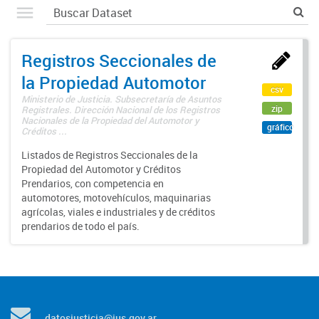
Registros Seccionales de
la Propiedad Automotor
csv
Ministerio de Justicia. Subsecretaría de Asuntos
zip
Registrales. Dirección Nacional de los Registros
Nacionales de la Propiedad del Automotor y
gráfico
Créditos ...
Listados de Registros Seccionales de la
Propiedad del Automotor y Créditos
Prendarios, con competencia en
automotores, motovehículos, maquinarias
agrícolas, viales e industriales y de créditos
prendarios de todo el país.
datosjusticia@jus.gov.ar