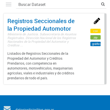
Registros Seccionales de
la Propiedad Automotor
csv
Ministerio de Justicia. Subsecretaría de Asuntos
zip
Registrales. Dirección Nacional de los Registros
Nacionales de la Propiedad del Automotor y
gráfico
Créditos ...
Listados de Registros Seccionales de la
Propiedad del Automotor y Créditos
Prendarios, con competencia en
automotores, motovehículos, maquinarias
agrícolas, viales e industriales y de créditos
prendarios de todo el país.
datosjusticia@jus.gov.ar