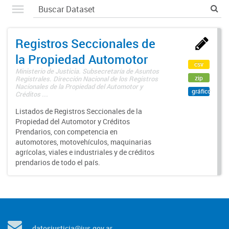
Registros Seccionales de
la Propiedad Automotor
csv
Ministerio de Justicia. Subsecretaría de Asuntos
zip
Registrales. Dirección Nacional de los Registros
Nacionales de la Propiedad del Automotor y
gráfico
Créditos ...
Listados de Registros Seccionales de la
Propiedad del Automotor y Créditos
Prendarios, con competencia en
automotores, motovehículos, maquinarias
agrícolas, viales e industriales y de créditos
prendarios de todo el país.
datosjusticia@jus.gov.ar