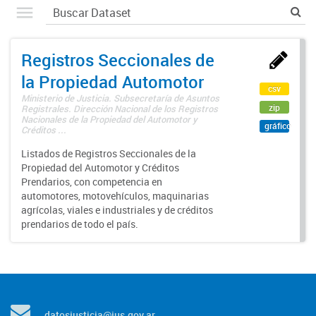
Registros Seccionales de
la Propiedad Automotor
csv
Ministerio de Justicia. Subsecretaría de Asuntos
zip
Registrales. Dirección Nacional de los Registros
Nacionales de la Propiedad del Automotor y
gráfico
Créditos ...
Listados de Registros Seccionales de la
Propiedad del Automotor y Créditos
Prendarios, con competencia en
automotores, motovehículos, maquinarias
agrícolas, viales e industriales y de créditos
prendarios de todo el país.
datosjusticia@jus.gov.ar