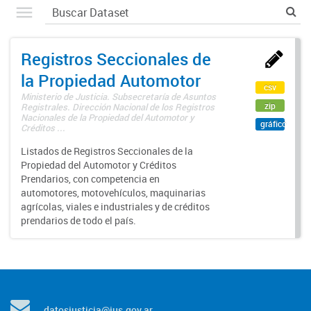
Registros Seccionales de
la Propiedad Automotor
csv
Ministerio de Justicia. Subsecretaría de Asuntos
zip
Registrales. Dirección Nacional de los Registros
Nacionales de la Propiedad del Automotor y
gráfico
Créditos ...
Listados de Registros Seccionales de la
Propiedad del Automotor y Créditos
Prendarios, con competencia en
automotores, motovehículos, maquinarias
agrícolas, viales e industriales y de créditos
prendarios de todo el país.
datosjusticia@jus.gov.ar