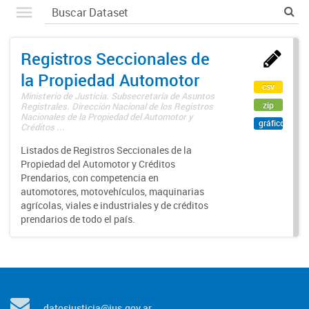
Registros Seccionales de
la Propiedad Automotor
csv
Ministerio de Justicia. Subsecretaría de Asuntos
zip
Registrales. Dirección Nacional de los Registros
Nacionales de la Propiedad del Automotor y
gráfico
Créditos ...
Listados de Registros Seccionales de la
Propiedad del Automotor y Créditos
Prendarios, con competencia en
automotores, motovehículos, maquinarias
agrícolas, viales e industriales y de créditos
prendarios de todo el país.
datosjusticia@jus.gov.ar