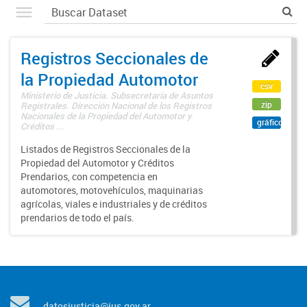
Registros Seccionales de
la Propiedad Automotor
csv
Ministerio de Justicia. Subsecretaría de Asuntos
zip
Registrales. Dirección Nacional de los Registros
Nacionales de la Propiedad del Automotor y
gráfico
Créditos ...
Listados de Registros Seccionales de la
Propiedad del Automotor y Créditos
Prendarios, con competencia en
automotores, motovehículos, maquinarias
agrícolas, viales e industriales y de créditos
prendarios de todo el país.
datosjusticia@jus.gov.ar