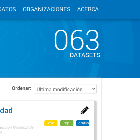
DATOS
ORGANIZACIONES
ACERCA
063
DATASETS
Ordenar
edad
csv
zip
gráfico
rección Nacional de
 ...