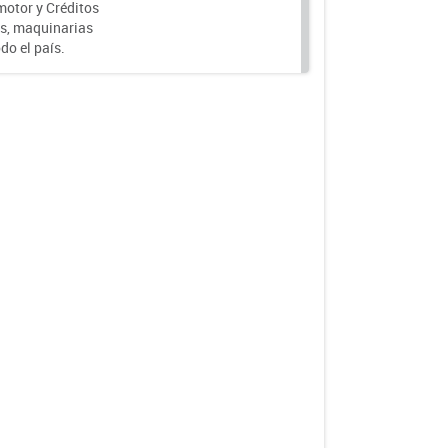
motor y Créditos
s, maquinarias
do el país.