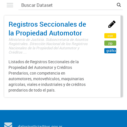
Registros Seccionales de
la Propiedad Automotor
csv
Ministerio de Justicia. Subsecretaría de Asuntos
zip
Registrales. Dirección Nacional de los Registros
Nacionales de la Propiedad del Automotor y
gráfico
Créditos ...
Listados de Registros Seccionales de la
Propiedad del Automotor y Créditos
Prendarios, con competencia en
automotores, motovehículos, maquinarias
agrícolas, viales e industriales y de créditos
prendarios de todo el país.
datosjusticia@jus.gov.ar