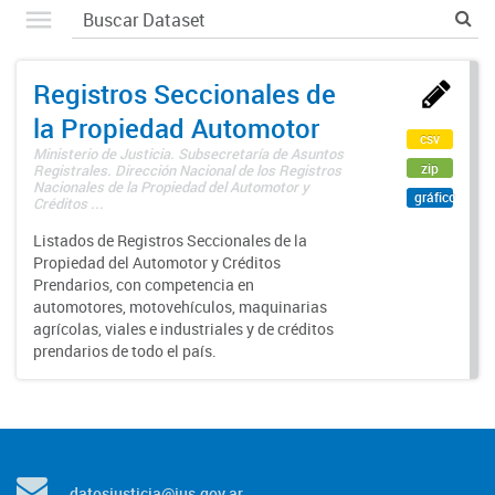
Registros Seccionales de
la Propiedad Automotor
csv
Ministerio de Justicia. Subsecretaría de Asuntos
zip
Registrales. Dirección Nacional de los Registros
Nacionales de la Propiedad del Automotor y
gráfico
Créditos ...
Listados de Registros Seccionales de la
Propiedad del Automotor y Créditos
Prendarios, con competencia en
automotores, motovehículos, maquinarias
agrícolas, viales e industriales y de créditos
prendarios de todo el país.
datosjusticia@jus.gov.ar