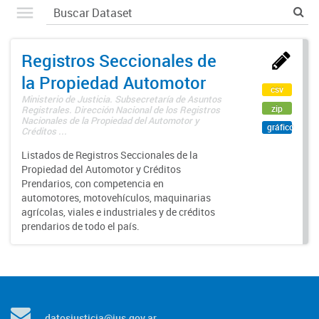
Registros Seccionales de
la Propiedad Automotor
csv
Ministerio de Justicia. Subsecretaría de Asuntos
zip
Registrales. Dirección Nacional de los Registros
Nacionales de la Propiedad del Automotor y
gráfico
Créditos ...
Listados de Registros Seccionales de la
Propiedad del Automotor y Créditos
Prendarios, con competencia en
automotores, motovehículos, maquinarias
agrícolas, viales e industriales y de créditos
prendarios de todo el país.
datosjusticia@jus.gov.ar