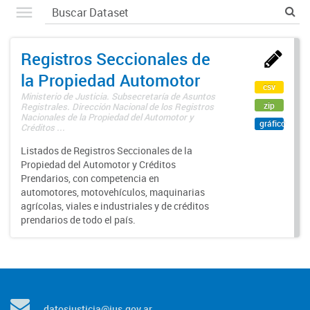
Registros Seccionales de
la Propiedad Automotor
csv
Ministerio de Justicia. Subsecretaría de Asuntos
zip
Registrales. Dirección Nacional de los Registros
Nacionales de la Propiedad del Automotor y
gráfico
Créditos ...
Listados de Registros Seccionales de la
Propiedad del Automotor y Créditos
Prendarios, con competencia en
automotores, motovehículos, maquinarias
agrícolas, viales e industriales y de créditos
prendarios de todo el país.
datosjusticia@jus.gov.ar