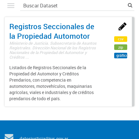
Registros Seccionales de
la Propiedad Automotor
csv
Ministerio de Justicia. Subsecretaría de Asuntos
zip
Registrales. Dirección Nacional de los Registros
Nacionales de la Propiedad del Automotor y
gráfico
Créditos ...
Listados de Registros Seccionales de la
Propiedad del Automotor y Créditos
Prendarios, con competencia en
automotores, motovehículos, maquinarias
agrícolas, viales e industriales y de créditos
prendarios de todo el país.
datosjusticia@jus.gov.ar