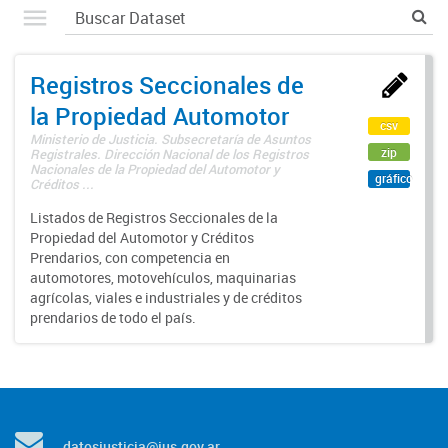
Registros Seccionales de
la Propiedad Automotor
csv
Ministerio de Justicia. Subsecretaría de Asuntos
zip
Registrales. Dirección Nacional de los Registros
Nacionales de la Propiedad del Automotor y
gráfico
Créditos ...
Listados de Registros Seccionales de la
Propiedad del Automotor y Créditos
Prendarios, con competencia en
automotores, motovehículos, maquinarias
agrícolas, viales e industriales y de créditos
prendarios de todo el país.
datosjusticia@jus.gov.ar