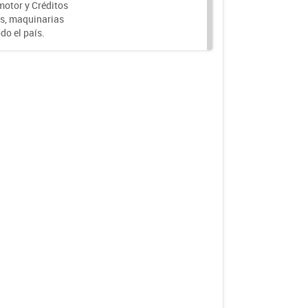
motor y Créditos
s, maquinarias
do el país.