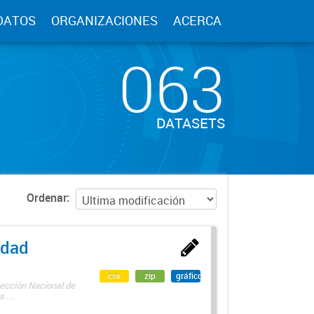
DATOS
ORGANIZACIONES
ACERCA
063
DATASETS
Ordenar
edad
csv
zip
gráfico
rección Nacional de
 ...