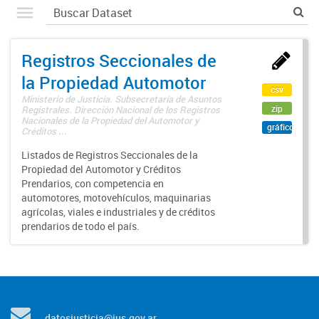
Registros Seccionales de
la Propiedad Automotor
csv
Ministerio de Justicia. Subsecretaría de Asuntos
zip
Registrales. Dirección Nacional de los Registros
Nacionales de la Propiedad del Automotor y
gráfico
Créditos ...
Listados de Registros Seccionales de la
Propiedad del Automotor y Créditos
Prendarios, con competencia en
automotores, motovehículos, maquinarias
agrícolas, viales e industriales y de créditos
prendarios de todo el país.
datosjusticia@jus.gov.ar