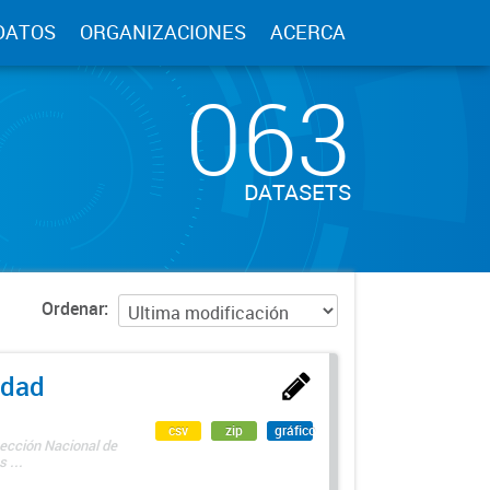
DATOS
ORGANIZACIONES
ACERCA
063
DATASETS
Ordenar
edad
csv
zip
gráfico
rección Nacional de
 ...