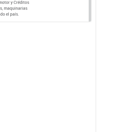
motor y Créditos
s, maquinarias
do el país.