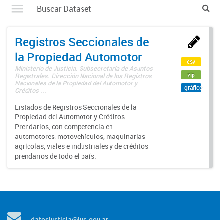
Registros Seccionales de
la Propiedad Automotor
csv
Ministerio de Justicia. Subsecretaría de Asuntos
zip
Registrales. Dirección Nacional de los Registros
Nacionales de la Propiedad del Automotor y
gráfico
Créditos ...
Listados de Registros Seccionales de la
Propiedad del Automotor y Créditos
Prendarios, con competencia en
automotores, motovehículos, maquinarias
agrícolas, viales e industriales y de créditos
prendarios de todo el país.
datosjusticia@jus.gov.ar