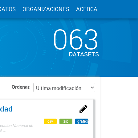
DATOS
ORGANIZACIONES
ACERCA
063
DATASETS
Ordenar
edad
csv
zip
gráfico
rección Nacional de
 ...