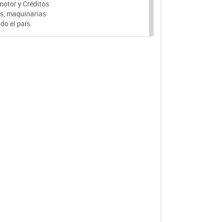
motor y Créditos
s, maquinarias
do el país.