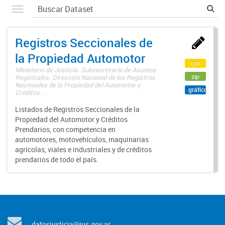
Registros Seccionales de
la Propiedad Automotor
csv
Ministerio de Justicia. Subsecretaría de Asuntos
zip
Registrales. Dirección Nacional de los Registros
Nacionales de la Propiedad del Automotor y
gráfico
Créditos ...
Listados de Registros Seccionales de la
Propiedad del Automotor y Créditos
Prendarios, con competencia en
automotores, motovehículos, maquinarias
agrícolas, viales e industriales y de créditos
prendarios de todo el país.
datosjusticia@jus.gov.ar