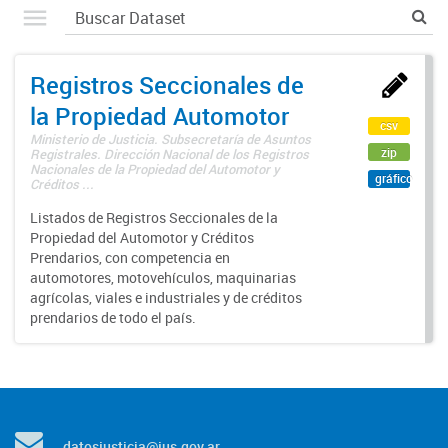
Registros Seccionales de
la Propiedad Automotor
csv
Ministerio de Justicia. Subsecretaría de Asuntos
zip
Registrales. Dirección Nacional de los Registros
Nacionales de la Propiedad del Automotor y
gráfico
Créditos ...
Listados de Registros Seccionales de la
Propiedad del Automotor y Créditos
Prendarios, con competencia en
automotores, motovehículos, maquinarias
agrícolas, viales e industriales y de créditos
prendarios de todo el país.
datosjusticia@jus.gov.ar