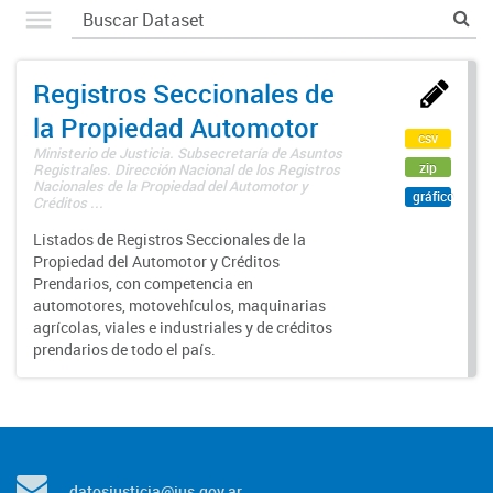
Registros Seccionales de
la Propiedad Automotor
csv
Ministerio de Justicia. Subsecretaría de Asuntos
zip
Registrales. Dirección Nacional de los Registros
Nacionales de la Propiedad del Automotor y
gráfico
Créditos ...
Listados de Registros Seccionales de la
Propiedad del Automotor y Créditos
Prendarios, con competencia en
automotores, motovehículos, maquinarias
agrícolas, viales e industriales y de créditos
prendarios de todo el país.
datosjusticia@jus.gov.ar