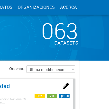
DATOS
ORGANIZACIONES
ACERCA
063
DATASETS
Ordenar
edad
csv
zip
gráfico
rección Nacional de
 ...