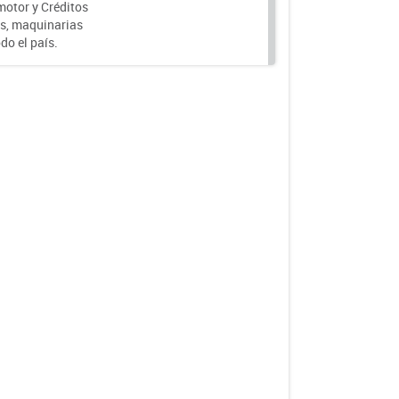
motor y Créditos
s, maquinarias
do el país.