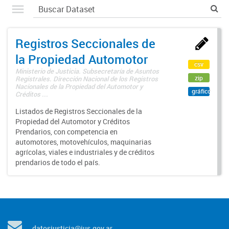
Registros Seccionales de
la Propiedad Automotor
csv
Ministerio de Justicia. Subsecretaría de Asuntos
zip
Registrales. Dirección Nacional de los Registros
Nacionales de la Propiedad del Automotor y
gráfico
Créditos ...
Listados de Registros Seccionales de la
Propiedad del Automotor y Créditos
Prendarios, con competencia en
automotores, motovehículos, maquinarias
agrícolas, viales e industriales y de créditos
prendarios de todo el país.
datosjusticia@jus.gov.ar