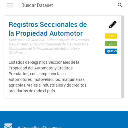
Registros Seccionales de
la Propiedad Automotor
csv
Ministerio de Justicia. Subsecretaría de Asuntos
zip
Registrales. Dirección Nacional de los Registros
Nacionales de la Propiedad del Automotor y
gráfico
Créditos ...
Listados de Registros Seccionales de la
Propiedad del Automotor y Créditos
Prendarios, con competencia en
automotores, motovehículos, maquinarias
agrícolas, viales e industriales y de créditos
prendarios de todo el país.
datosjusticia@jus.gov.ar