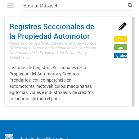
Registros Seccionales de
la Propiedad Automotor
csv
Ministerio de Justicia. Subsecretaría de Asuntos
zip
Registrales. Dirección Nacional de los Registros
Nacionales de la Propiedad del Automotor y
gráfico
Créditos ...
Listados de Registros Seccionales de la
Propiedad del Automotor y Créditos
Prendarios, con competencia en
automotores, motovehículos, maquinarias
agrícolas, viales e industriales y de créditos
prendarios de todo el país.
datosjusticia@jus.gov.ar