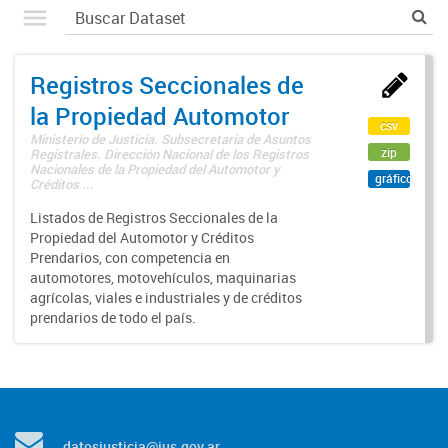
Registros Seccionales de
la Propiedad Automotor
csv
Ministerio de Justicia. Subsecretaría de Asuntos
zip
Registrales. Dirección Nacional de los Registros
Nacionales de la Propiedad del Automotor y
gráfico
Créditos ...
Listados de Registros Seccionales de la
Propiedad del Automotor y Créditos
Prendarios, con competencia en
automotores, motovehículos, maquinarias
agrícolas, viales e industriales y de créditos
prendarios de todo el país.
datosjusticia@jus.gov.ar