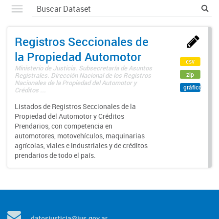
Registros Seccionales de
la Propiedad Automotor
csv
Ministerio de Justicia. Subsecretaría de Asuntos
zip
Registrales. Dirección Nacional de los Registros
Nacionales de la Propiedad del Automotor y
gráfico
Créditos ...
Listados de Registros Seccionales de la
Propiedad del Automotor y Créditos
Prendarios, con competencia en
automotores, motovehículos, maquinarias
agrícolas, viales e industriales y de créditos
prendarios de todo el país.
datosjusticia@jus.gov.ar