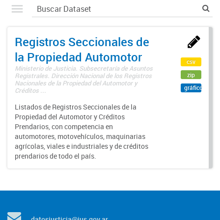
Registros Seccionales de
la Propiedad Automotor
csv
Ministerio de Justicia. Subsecretaría de Asuntos
zip
Registrales. Dirección Nacional de los Registros
Nacionales de la Propiedad del Automotor y
gráfico
Créditos ...
Listados de Registros Seccionales de la
Propiedad del Automotor y Créditos
Prendarios, con competencia en
automotores, motovehículos, maquinarias
agrícolas, viales e industriales y de créditos
prendarios de todo el país.
datosjusticia@jus.gov.ar