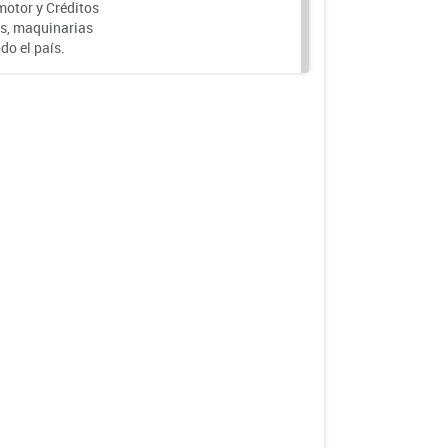
motor y Créditos
s, maquinarias
do el país.