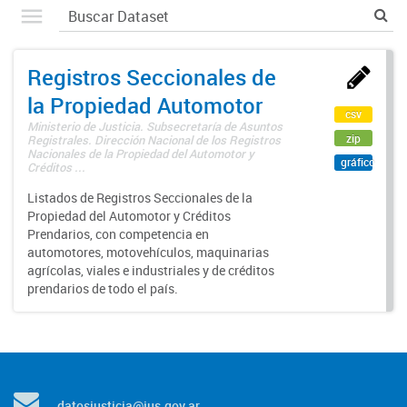
Registros Seccionales de
la Propiedad Automotor
csv
Ministerio de Justicia. Subsecretaría de Asuntos
zip
Registrales. Dirección Nacional de los Registros
Nacionales de la Propiedad del Automotor y
gráfico
Créditos ...
Listados de Registros Seccionales de la
Propiedad del Automotor y Créditos
Prendarios, con competencia en
automotores, motovehículos, maquinarias
agrícolas, viales e industriales y de créditos
prendarios de todo el país.
datosjusticia@jus.gov.ar